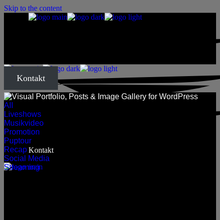
Skip to the content
Startseite
Über mich
Kontakt
All
Meine Arbeit
Liveshows
Musikvideo
Promotion
Puptour
Recap
Kontakt
Social Media
Streaming
Startseite
Über mich