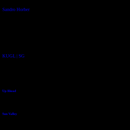
Sandro Horber
DOP:
Lawrence Carls
LOCATION:
KUGL | SG
similar movies
Up Ahead
Sun Valley