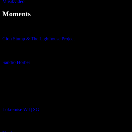
Musikvideo
Moments
BAND:
Gion Stump & The Lighthouse Project
REGIE:
Sandro Horber
DOP:
Lawrence Carls
LOCATION:
Lokremise Wil | SG
DARSTELLERIN: