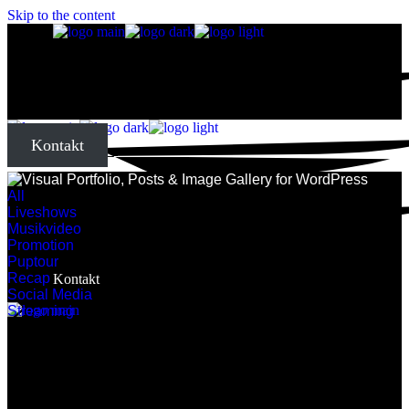
Skip to the content
Startseite
Über mich
Kontakt
All
Meine Arbeit
Liveshows
Musikvideo
Promotion
Puptour
Recap
Kontakt
Social Media
Streaming
Startseite
Über mich