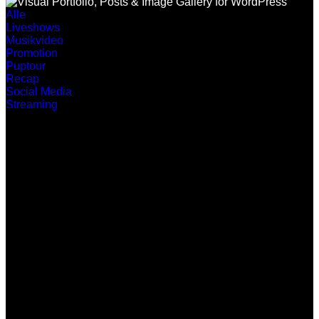
Alle
Liveshows
Musikvideo
Promotion
Puptour
Recap
Social Media
Streaming