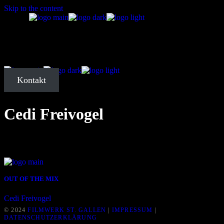
Skip to the content
Startseite
Über mich
Kontakt
Meine Arbeit
Cedi Freivogel
Filmography
Startseite
OUT OF THE MIX
Cedi Freivogel
© 2024
FILMWERK ST. GALLEN
|
IMPRESSUM
|
Über mich
DATENSCHUTZERKLÄRUNG