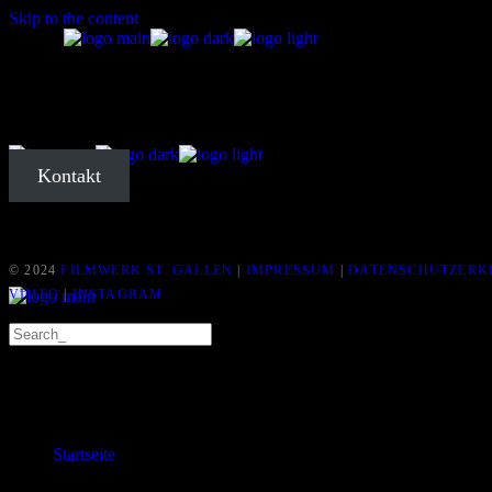
Skip to the content
Startseite
Kontakt
Über mich
No posts were found for provided query parameters.
Meine Arbeit
© 2024
FILMWERK ST. GALLEN
|
IMPRESSUM
|
DATENSCHUTZERK
VIMEO
|
INSTAGRAM
Startseite
Über mich
Startseite